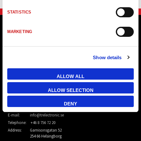
STATISTICS
MARKETING
Show details
ALLOW ALL
ALLOW SELECTION
DENY
TR Electronic Nordic AB
E-mail:
info@trelectronic.se
Telephone:
+46 8 756 72 20
Address:
Garnisonsgatan 52
254 66 Helsingborg