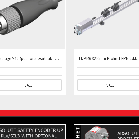
Kablage M12 4pol hona svart rak - öppen ände PUR skärmad L=10m
LMPI46 3200mm Profinet EPN 2
VÄLJ
VÄLJ