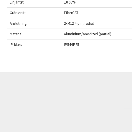
Linjäritet
±0.05%
Gränssnitt
EtherCAT
Anslutning
2xM12 4-pin, radial
Material
Aluminium/anodized (partial)
IP-klass
IP54/IP65