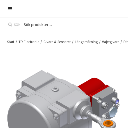
SÖK
Start
/
TR Electronic
/
Givare & Sensorer
/
Längdmätning
/
Vajergivare
/
Et