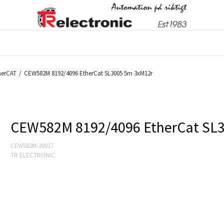
herCAT
/
CEW582M 8192/4096 EtherCat SL3005 5m 3xM12r
CEW582M 8192/4096 EtherCat SL
CEW582M-20017
TR ELECTRONIC