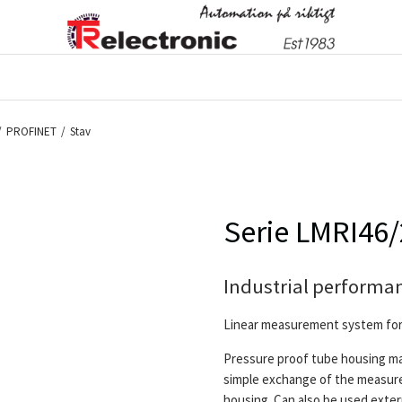
/
PROFINET
/
Stav
Serie LMRI46
Industrial performan
Linear measurement system for 
Pressure proof tube housing made
simple exchange of the measure
housing. Can also be used extern