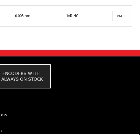
0.005mm
1xRING
VÄLJ
 oss
to
ar du