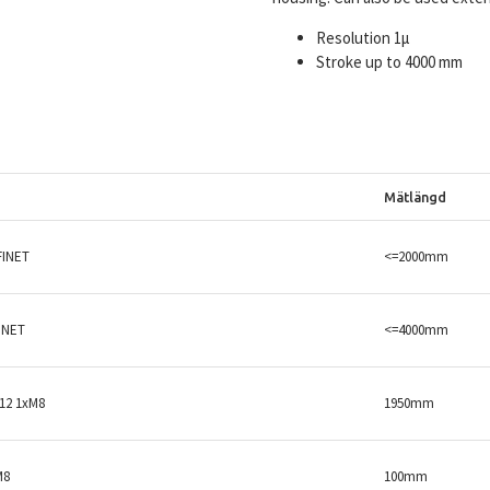
Resolution 1µ
Stroke up to 4000 mm
Mätlängd
FINET
<=2000mm
INET
<=4000mm
12 1xM8
1950mm
M8
100mm