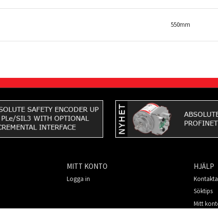
550mm
MITT KONTO
HJÄLP
Logga in
Kontakta
Söktips
Mitt kon
Så handl