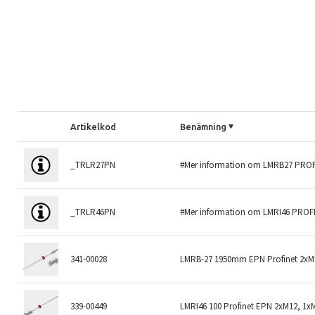
Artikelkod
Benämning
_TRLR27PN
#Mer information om LMRB27 PRO
_TRLR46PN
#Mer information om LMRI46 PROF
341-00028
LMRB-27 1950mm EPN Profinet 2xM
339-00449
LMRI46 100 Profinet EPN 2xM12, 1x